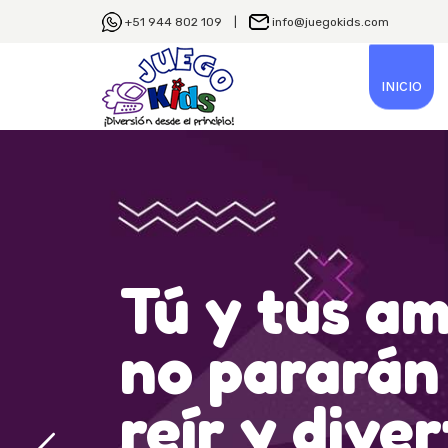
+51 944 802 109 |
info@juegokids.com
INICIO
Tú y tus ami
no pararán
reír y divert