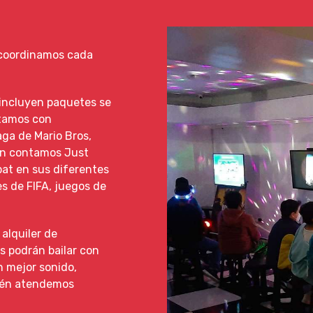
 coordinamos cada
 incluyen paquetes se
ntamos con
aga de Mario Bros,
on contamos Just
bat en sus diferentes
es de FIFA, juegos de
 alquiler de
s podrán bailar con
n mejor sonido,
ién atendemos