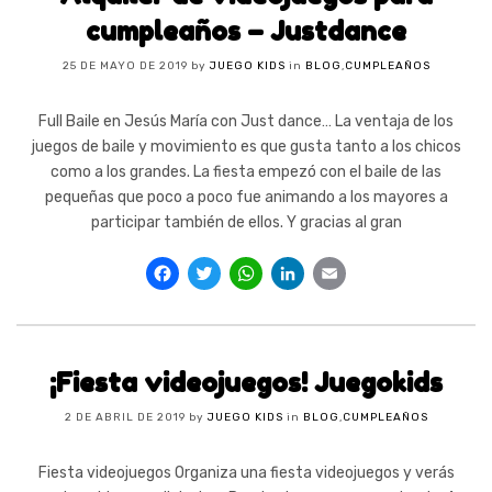
cumpleaños – Justdance
25 DE MAYO DE 2019
by
JUEGO KIDS
in
BLOG
,
CUMPLEAÑOS
Full Baile en Jesús María con Just dance… La ventaja de los
juegos de baile y movimiento es que gusta tanto a los chicos
como a los grandes. La fiesta empezó con el baile de las
pequeñas que poco a poco fue animando a los mayores a
participar también de ellos. Y gracias al gran
Facebook
Twitter
WhatsApp
LinkedIn
Email
¡Fiesta videojuegos! Juegokids
2 DE ABRIL DE 2019
by
JUEGO KIDS
in
BLOG
,
CUMPLEAÑOS
Fiesta videojuegos Organiza una fiesta videojuegos y verás