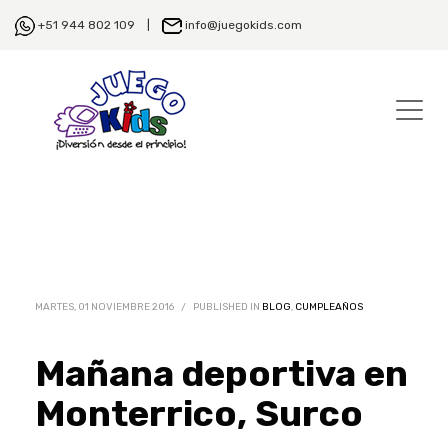
+51 944 802 109 |
info@juegokids.com
MARTES, 01 NOVIEMBRE 2016
/
PUBLISHED IN
BLOG
,
CUMPLEAÑOS
Mañana deportiva en
Monterrico, Surco