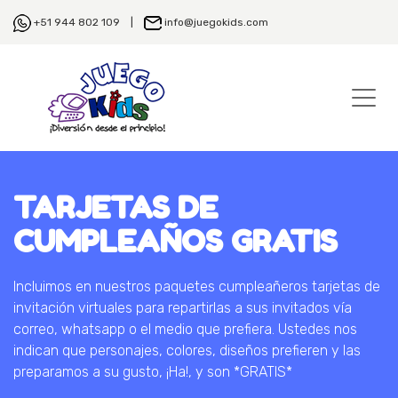
+51 944 802 109 |
info@juegokids.com
TARJETAS DE
CUMPLEAÑOS GRATIS
Incluimos en nuestros paquetes cumpleañeros tarjetas de
invitación virtuales para repartirlas a sus invitados vía
correo, whatsapp o el medio que prefiera. Ustedes nos
indican que personajes, colores, diseños prefieren y las
preparamos a su gusto, ¡Ha!, y son *GRATIS*